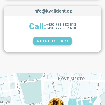
info@kvalident.cz
Call:
+420 731 832 518
+420 777 717 618
WHERE TO PARK